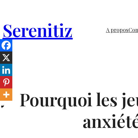
Aller
au
Serenitiz
contenu
A propos
Com
Pourquoi les je
anxiété