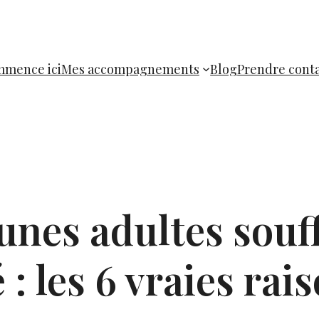
mence ici
Mes accompagnements
Blog
Prendre cont
unes adultes souf
 : les 6 vraies rai