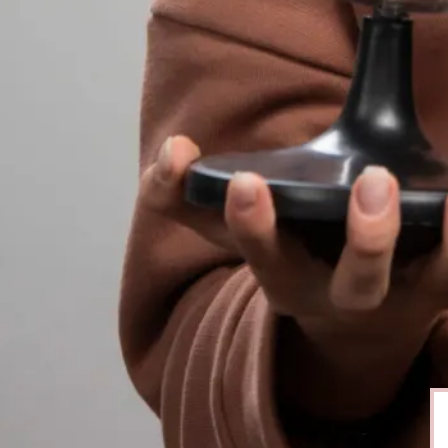
or
av
co
L’
le
d’
re
so
t’
pr
Pa
to
Re