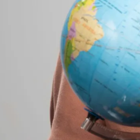
M
c
qu
Si
À 
a
ad
pe
bo
co
ve
co
Mo