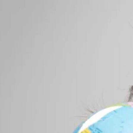
sp
ad
ch
Es
l’
qu
vr
D’
re
pe
au
l’
Pe
de
vo
ch
en