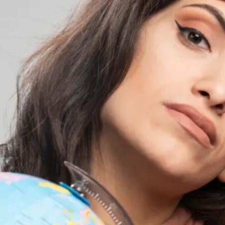
écialisée dans l’anxiété des jeunes
ultes
face à l’incertitude et aux
angements de vie.
t-ce qu’il t’arrive d’avoir parfois
impression d’être perdu.e
entre la vie
’on attend de toi… et celle que tu aimerais
aiment construire ?
avancer dans
un quotidien qui ne te
ssemble plus totalement
: études
rdant du sens, boulot qui te convient plus
tant, pression, fatigue mentale, peur de
avenir… ?
ndant qu’à l’intérieur,
une autre partie
 toi rêve
peut-être de liberté, de sens, de
yage, de créer quelque chose, de
anger de vie ou simplement de
se sentir
fin à sa place ?