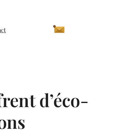
act
frent d’éco-
sons