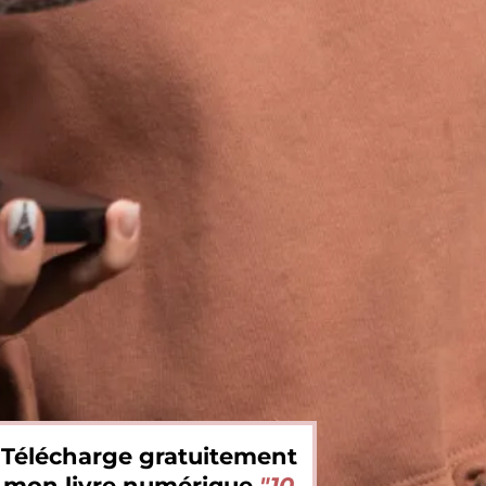
ientée solution
et outils issus des
TCC
,
ec une vision profondément humaine,
ncrète et tournée vers l’avenir.
objectif n’est pas de rester bloqué.e dans
s problèmes ou dans la peur, mais
activer progressivement tes ressources
,
trouver ce qui te met en mouvement
et
rtir de cette paralysie anxieuse
qui
empêche parfois d’avancer vers tes
ojets, tes envies ou tes rêves.
rce qu’on peut avoir peur… et malgré
ut construire une vie qui nous ressemble.
garde comment je peux t’y aider juste ici.