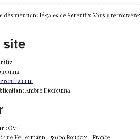
lle des mentions légales de Serenitiz. Vous y retrouvere
 site
nitiz
jonouma
erenitiz.com
blication
: Ambre Djonouma
r
ur
: OVH
2 rue Kellermann – 59100 Roubaix – France