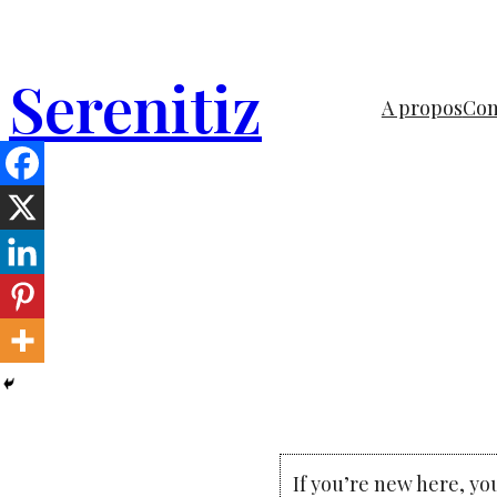
Aller
au
Serenitiz
contenu
A propos
Com
If you’re new here, y