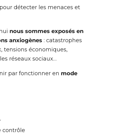
pour détecter les menaces et
’hui
nous sommes exposés en
ons anxiogènes
: catastrophes
x, tensions économiques,
es réseaux sociaux…
finir par fonctionner en
mode
r
 contrôle