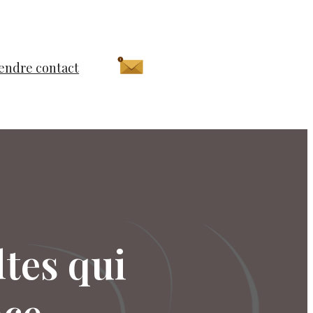
endre contact
ltes qui
ace.