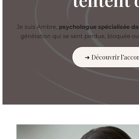
Je suis Ambre,
psychologue spécialisée dan
génération qui se sent perdue, bloquée o
➜ Découvrir l’acc