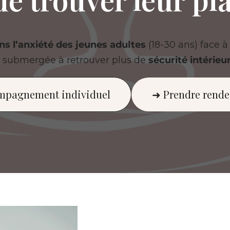
s l’anxiété des jeunes adultes
(18-30 ans) face à 
u submergée à retrouver plus de
sécurité intérieu
ompagnement individuel
➜ Prendre rende