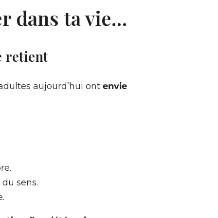
r dans ta vie…
 retient
adultes aujourd’hui ont
envie
re.
 du sens.
e.