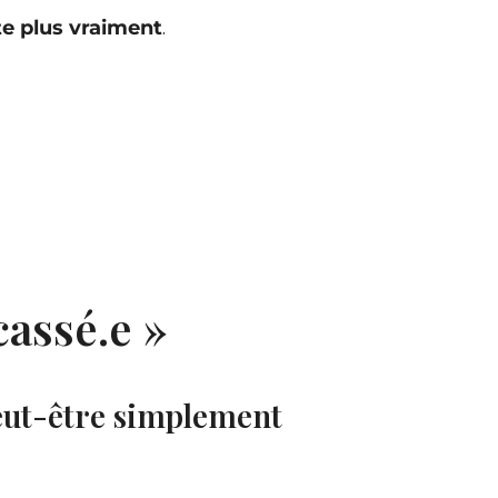
te plus vraiment
.
cassé.e »
eut-être simplement