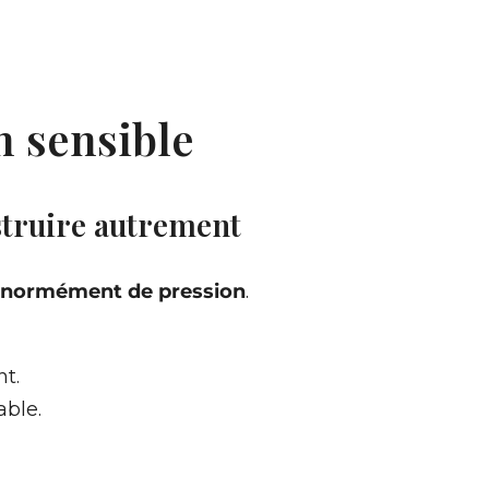
n sensible
struire autrement
énormément de pression
.
t.
able.