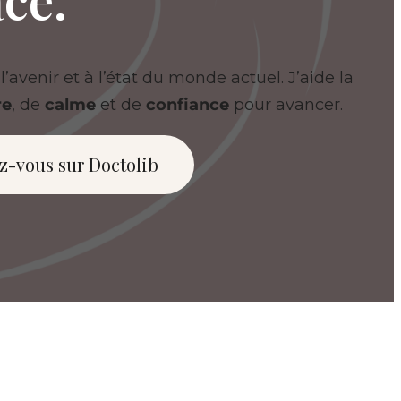
l’avenir et à l’état du monde actuel. J’aide la
re
, de
calme
et de
confiance
pour avancer.
z-vous sur Doctolib