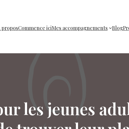
 propos
Commence ici
Mes accompagnements
Blog
Pr
ur les jeunes adu
de trouver leur pl